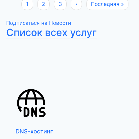
Нумерация
Текущая
1
Page
2
Page
3
Следующая
›
Последняя
Последняя »
страниц
страница
страница
страница
Подписаться на Новости
Список всех услуг
DNS-хостинг