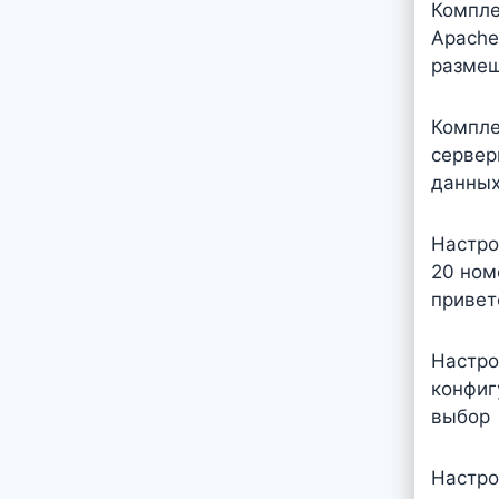
Компле
Apache
размещ
Компле
сервер
данных
Настро
20 ном
привет
Настро
конфиг
выбор
Настро