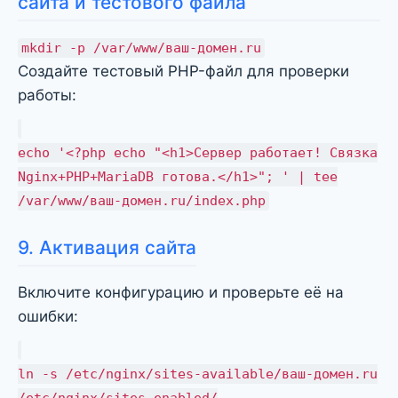
сайта и тестового файла
mkdir -p /var/www/ваш-домен.ru
Создайте тестовый PHP-файл для проверки
работы:
echo '<?php echo "<h1>Сервер работает! Связка
Nginx+PHP+MariaDB готова.</h1>"; ' | tee
/var/www/ваш-домен.ru/index.php
9. Активация сайта
Включите конфигурацию и проверьте её на
ошибки:
ln -s /etc/nginx/sites-available/ваш-домен.ru
/etc/nginx/sites-enabled/