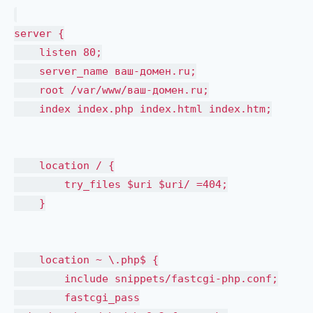
server {
listen 80;
server_name ваш-домен.ru;
root /var/www/ваш-домен.ru;
index index.php index.html index.htm;
location / {
try_files $uri $uri/ =404;
}
location ~ \.php$ {
include snippets/fastcgi-php.conf;
fastcgi_pass