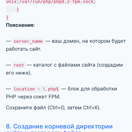
unix:/var/run/php/php8.2-fpm.sock;
}
}
Пояснения:
—
— ваш домен, на котором будет
server_name
работать сайт.
—
— каталог с файлами сайта (создадим
root
его ниже).
—
— блок для обработки
location ~ \.php$
PHP через сокет FPM.
Сохраните файл (Ctrl+O, затем Ctrl+X).
8. Создание корневой директории