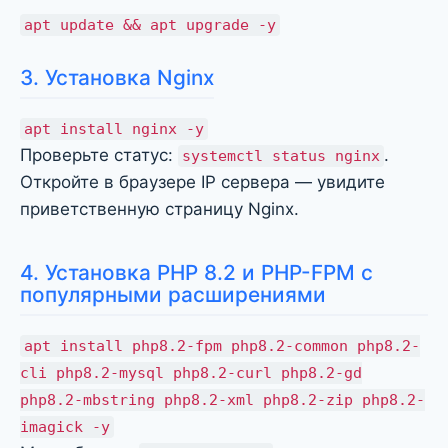
apt update && apt upgrade -y
3. Установка Nginx
apt install nginx -y
Проверьте статус:
.
systemctl status nginx
Откройте в браузере IP сервера — увидите
приветственную страницу Nginx.
4. Установка PHP 8.2 и PHP-FPM с
популярными расширениями
apt install php8.2-fpm php8.2-common php8.2-
cli php8.2-mysql php8.2-curl php8.2-gd
php8.2-mbstring php8.2-xml php8.2-zip php8.2-
imagick -y