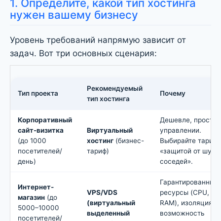
1. Определите, какой тип хостинга
нужен вашему бизнесу
Уровень требований напрямую зависит от
задач. Вот три основных сценария:
Рекомендуемый
Тип проекта
Почему
тип хостинга
Корпоративный
Дешевле, прост в
сайт-визитка
Виртуальный
управлении.
(до 1000
хостинг
(бизнес-
Выбирайте тарифы
посетителей/
тариф)
«защитой от шум
день)
соседей».
Гарантированные
Интернет-
VPS/VDS
ресурсы (CPU,
магазин
(до
(виртуальный
RAM), изоляция,
5000–10000
выделенный
возможность
посетителей/