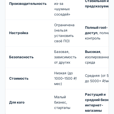
Стабильная и
Производительность
из-за
предсказуемая
«шумных
соседей»
Ограничена
Полный root-
(нельзя
Настройка
доступ
, полный
установить
контроль
своё ПО)
Базовая,
Высокая
,
Безопасность
зависимость
изолированная
от других
среда
Низкая (до
Средняя (от 500
Стоимость
1000–1500 ₽/
до 5000+ ₽/мес)
мес)
Растущий и
Малый
средний бизнес,
Для кого
бизнес,
интернет-
стартапы
магазины