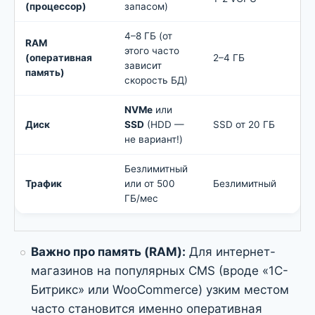
(процессор)
запасом)
4–8 ГБ (от
RAM
этого часто
(оперативная
2–4 ГБ
зависит
память)
скорость БД)
NVMe
или
Диск
SSD
(HDD —
SSD от 20 ГБ
не вариант!)
Безлимитный
Трафик
или от 500
Безлимитный
ГБ/мес
Важно про память (RAM):
Для интернет-
магазинов на популярных CMS (вроде «1С-
Битрикс» или WooCommerce) узким местом
часто становится именно оперативная