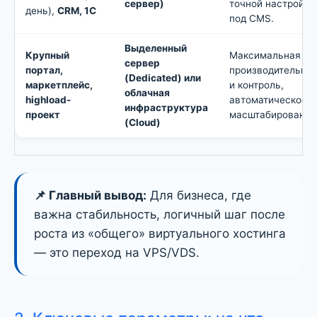
сервер)
точной настройки
день),
CRM, 1С
под CMS.
Выделенный
Крупный
Максимальная
сервер
портал,
производительно
(Dedicated) или
маркетплейс,
и контроль,
облачная
highload-
автоматическое
инфраструктура
проект
масштабирование
(Cloud)
📌 Главный вывод:
Для бизнеса, где
важна стабильность, логичный шаг после
роста из «общего» виртуального хостинга
— это переход на VPS/VDS.