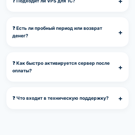
+
❓ Подходит ли VPS для 1С?
кабинете — и они активируются моментально.
Это идеально для подготовки к распродажам
Да.
Выделенных ресурсов на тарифах VM-3 и
или сезонным нагрузкам.
выше (от 4 ГБ RAM) достаточно для комфортной
работы 1С в режиме тонкого клиента или
❓ Есть ли пробный период или возврат
+
файлового варианта. Вы также можете заказать
денег?
дополнительную настройку сервера под 1С у
наших специалистов.
Бесплатного тестового периода нет, но мы даём
гарантию возврата денег за первые 3 дня
. Если
сервер вам не подойдёт (по любым причинам),
❓ Как быстро активируется сервер после
+
мы вернём полную стоимость за
оплаты?
неиспользованный период. Риска для вас —
никакого.
В среднем сервер готов к работе через
15 минут
после оплаты
. Вы получите письмо с IP-адресом,
root-логином и паролем. Если нужна срочная
+
❓ Что входит в техническую поддержку?
активация — напишите в техподдержку, ускорим
процесс.
Поддержка 24/7 помогает с проблемами,
связанными с работой сервера (недоступность,
сбои, настройка сети, DDoS-атаки). Мы
не
настраиваем ваше ПО
(сайты, базы данных,