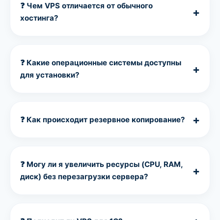
❓ Чем VPS отличается от обычного
+
хостинга?
Виртуальный сервер (VPS/VDS) — это полностью
изолированная среда с гарантированными
ресурсами (CPU, RAM, диск). Вы получаете
root-
❓ Какие операционные системы доступны
+
доступ
и можете настраивать сервер как угодно:
для установки?
устанавливать любое ПО, менять конфигурации,
создавать пользователей. Обычный хостинг
На выбор доступны популярные дистрибутивы
подходит только для сайтов на CMS (WordPress,
Linux:
Alma Linux
(8, 9, 10),
Ubuntu
(20.04, 22.04,
Joomla и т.д.) и не даёт таких возможностей.
24.04),
Debian
(11, 12, 13),
CentOS 9 Stream
,
+
❓ Как происходит резервное копирование?
FreeBSD
(13, 14). Если вам нужна другая ОС —
свяжитесь с нашей техподдержкой, мы
Мы делаем автоматические
ежедневные
поможем.
бэкапы
вашего сервера (с сохранением за 7
дней). Хранятся копии на отдельном надёжном
❓ Могу ли я увеличить ресурсы (CPU, RAM,
+
хранилище. При необходимости вы можете
диск) без перезагрузки сервера?
восстановить сервер из бэкапа в один клик через
панель управления или запросив в техподдержке.
Да.
Добавление vCPU, RAM и SSD-диска
происходит «на лету», без остановки сервера. Вы
заказываете дополнительные ресурсы в личном