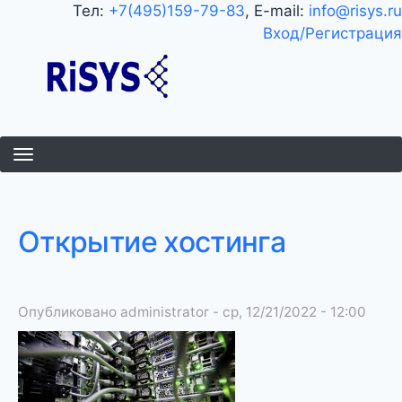
Перейти
Тел:
+7(495)159-79-83
, E-mail:
info@risys.ru
к
Вход/Регистрация
основному
содержанию
Открытие хостинга
Опубликовано
administrator
-
ср, 12/21/2022 - 12:00