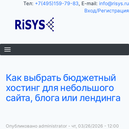
Перейти
Тел:
+7(495)159-79-83
, E-mail:
info@risys.ru
к
Вход/Регистрация
основному
содержанию
Как выбрать бюджетный
хостинг для небольшого
сайта, блога или лендинга
Опубликовано
administrator
-
чт, 03/26/2026 - 12:00